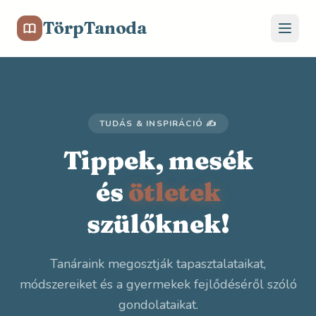
TörpTanoda
TUDÁS & INSPIRÁCIÓ ✍️
Tippek, mesék
és
ötletek
szülőknek!
Tanáraink megosztják tapasztalataikat,
módszereiket és a gyermekek fejlődéséről szóló
gondolataikat.