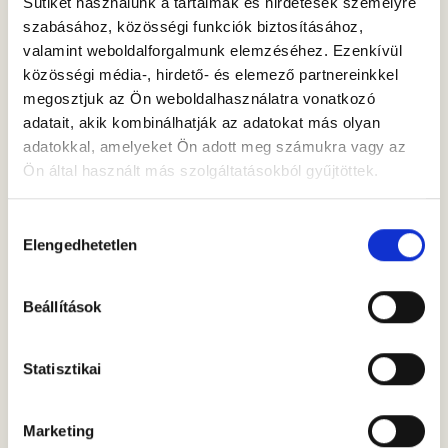
Sütiket használunk a tartalmak és hirdetések személyre
a játék és a közös családi élmények
szabásához, közösségi funkciók biztosításához,
időszaka. Fejlesztőpedagógusként azt vallom, hogy a
valamint weboldalforgalmunk elemzéséhez. Ezenkívül
nyári szünet nem a...
közösségi média-, hirdető- és elemező partnereinkkel
megosztjuk az Ön weboldalhasználatra vonatkozó
adatait, akik kombinálhatják az adatokat más olyan
Pál Zsuzsa
Olvasás →
adatokkal, amelyeket Ön adott meg számukra vagy az
Ön által használt más szolgáltatásokból gyűjtöttek.
Hozzájárulás
2026. July 5.
Elengedhetetlen
kiválasztása
Az óvodából az iskolába
Beállítások
Az óvoda és az iskola közötti átmenet egy gyermek
életében az egyik legfontosabb mérföldkő. Nem
csupán egy új épületbe való beköltözést jelent, hanem
Statisztikai
egy mélyre...
Marketing
Pál Zsuzsa
Olvasás →