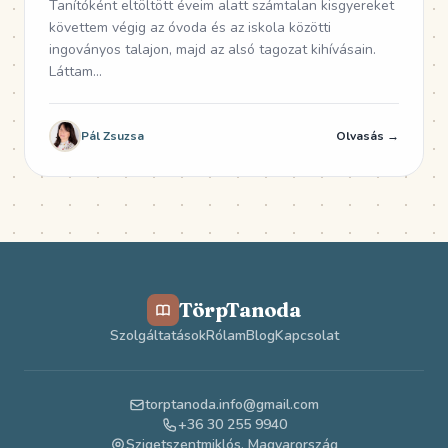
Tanítóként eltöltött éveim alatt számtalan kisgyereket
követtem végig az óvoda és az iskola közötti
ingoványos talajon, majd az alsó tagozat kihívásain.
Láttam...
Pál Zsuzsa
Olvasás →
TörpTanoda
Szolgáltatások
Rólam
Blog
Kapcsolat
torptanoda.info@gmail.com
+36 30 255 9940
Szigetszentmiklós, Magyarország