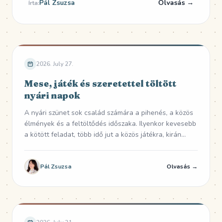
Pál Zsuzsa
Olvasás →
Írta:
kapcsolni. A figyelem egy olyan kép...
2026. July 27.
Mese, játék és szeretettel töltött
nyári napok
A nyári szünet sok család számára a pihenés, a közös
élmények és a feltöltődés időszaka. Ilyenkor kevesebb
a kötött feladat, több idő jut a közös játékra, kirán...
Pál Zsuzsa
Olvasás →