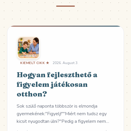
KIEMELT CIKK ★
2026. August 3.
Hogyan fejleszthető a
figyelem játékosan
otthon?
Sok szülő naponta többször is elmondja
gyermekének:"Figyelj!""Miért nem tudsz egy
kicsit nyugodtan ülni?"Pedig a figyelem nem
egy kapcsoló, amit egyszerűen be lehet