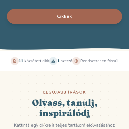
Cikkek
11
közzétett cikk
1
szerző
Rendszeresen frissül
LEGÚJABB ÍRÁSOK
Olvass, tanulj,
inspirálódj
Kattints egy cikkre a teljes tartalom elolvasásához.