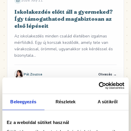
2026. July 21.
Iskolakezdés előtt áll a gyermeked?
Így támogathatod magabiztosan az
első lépéseit
Az iskolakezdés minden család életében izgalmas
mérföldkő. Egy új korszak kezdődik, amely tele van
várakozással, örömmel, ugyanakkor sok kérdéssel és
bizonytala...
Pál Zsuzsa
Olvasás →
Beleegyezés
Részletek
A sütikről
2026. July 13.
Nyári szünet és iskolakezdés
Ez a weboldal sütiket használ
A nyári szünet minden gyermek számára a feltöltődés,