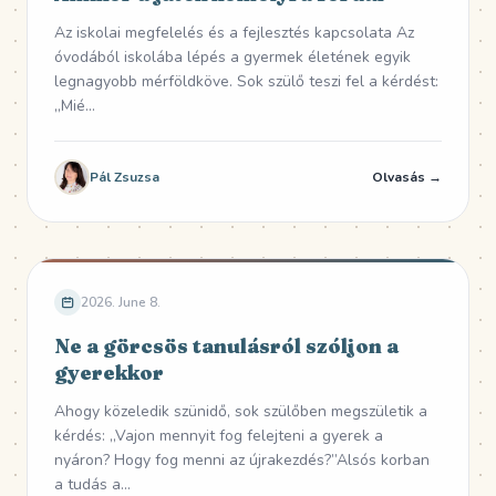
Az iskolai megfelelés és a fejlesztés kapcsolata Az
óvodából iskolába lépés a gyermek életének egyik
legnagyobb mérföldköve. Sok szülő teszi fel a kérdést:
„Mié...
Pál Zsuzsa
Olvasás →
2026. June 8.
Ne a görcsös tanulásról szóljon a
gyerekkor
Ahogy közeledik szünidő, sok szülőben megszületik a
kérdés: „Vajon mennyit fog felejteni a gyerek a
nyáron? Hogy fog menni az újrakezdés?”Alsós korban
a tudás a...